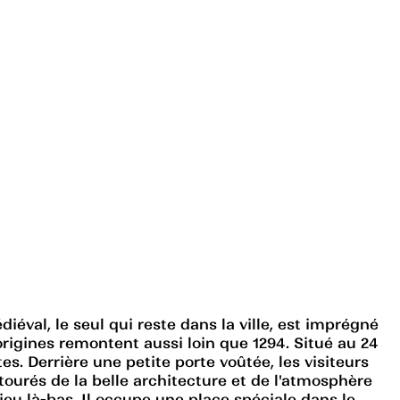
diéval, le seul qui reste dans la ville, est imprégné
s origines remontent aussi loin que 1294. Situé au 24
tes. Derrière une petite porte voûtée, les visiteurs
ntourés de la belle architecture et de l'atmosphère
lieu là-bas. Il occupe une place spéciale dans le