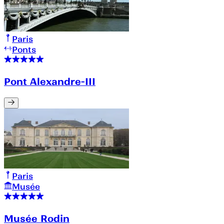
Paris
Ponts
Pont Alexandre-III
Paris
Musée
Musée Rodin