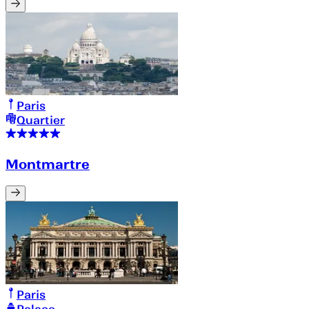
Paris
Quartier
Montmartre
Paris
Palace