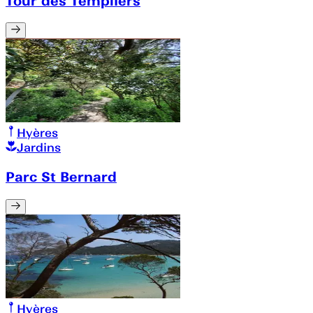
Tour des Templiers
Hyères
Jardins
Parc St Bernard
Hyères