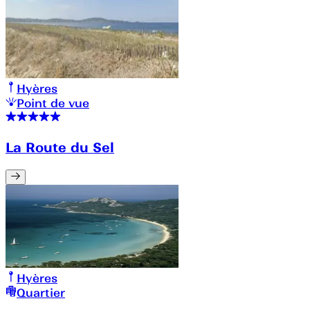
Hyères
Point de vue
La Route du Sel
Hyères
Quartier