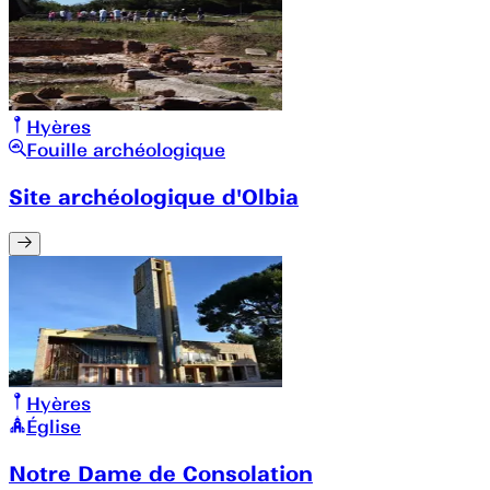
Hyères
Fouille archéologique
Site archéologique d'Olbia
Hyères
Église
Notre Dame de Consolation