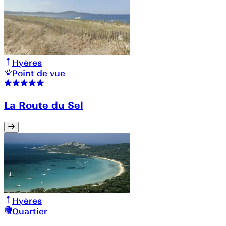
Hyères
Point de vue
La Route du Sel
Hyères
Quartier