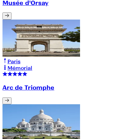
Musée d'Orsay
Paris
Mémorial
Arc de Triomphe