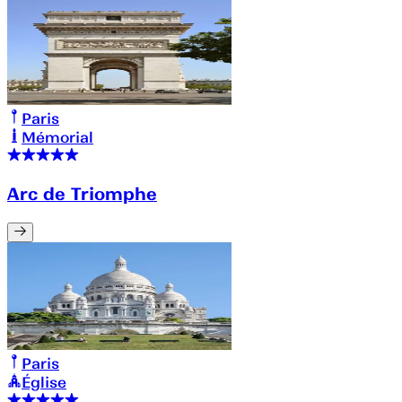
Paris
Mémorial
Arc de Triomphe
Paris
Église