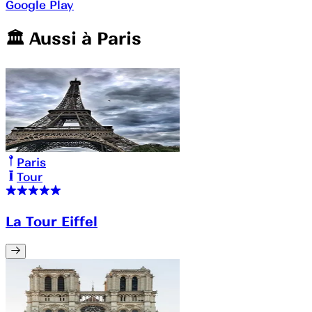
Google Play
🏛️️ Aussi à
Paris
Paris
Tour
La Tour Eiffel