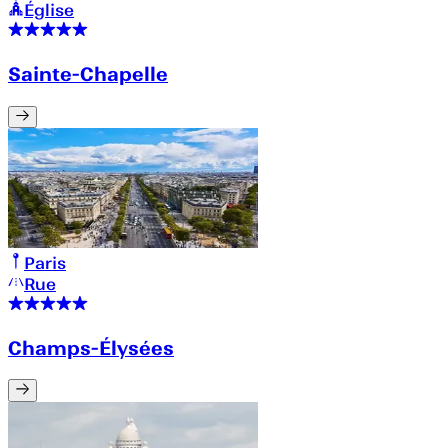
Église
Sainte-Chapelle
Paris
Rue
Champs-Élysées