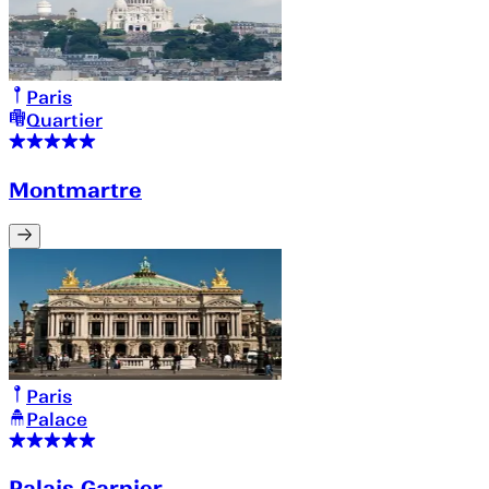
Paris
Quartier
Montmartre
Paris
Palace
Palais Garnier