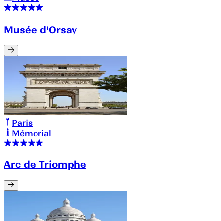
Musée d'Orsay
Paris
Mémorial
Arc de Triomphe