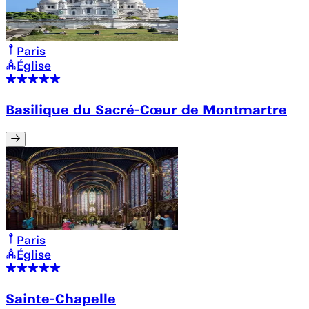
Paris
Église
Basilique du Sacré-Cœur de Montmartre
Paris
Église
Sainte-Chapelle