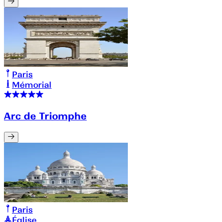
Paris
Mémorial
Arc de Triomphe
Paris
Église