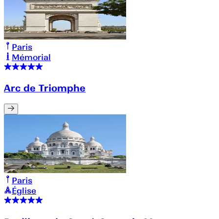
Paris
Mémorial
Arc de Triomphe
Paris
Église