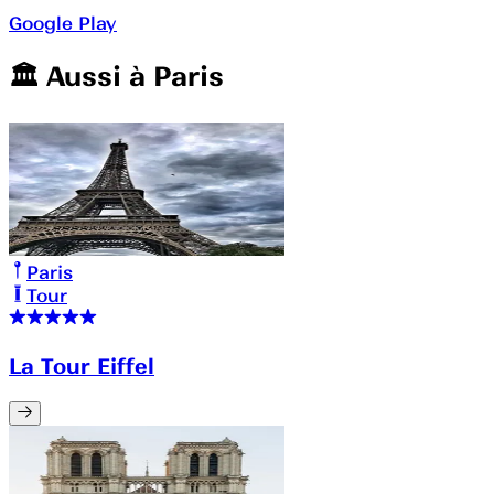
Google Play
🏛️️ Aussi à
Paris
Paris
Tour
La Tour Eiffel