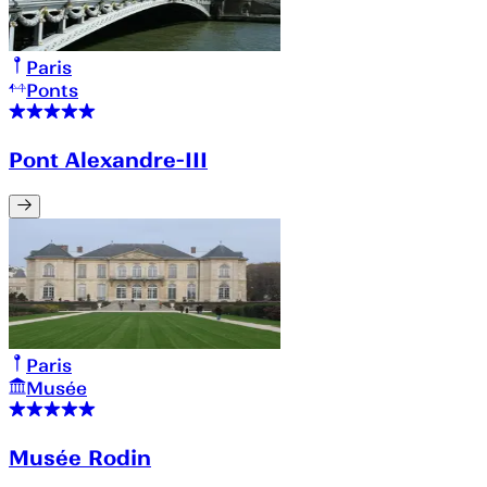
Paris
Ponts
Pont Alexandre-III
Paris
Musée
Musée Rodin