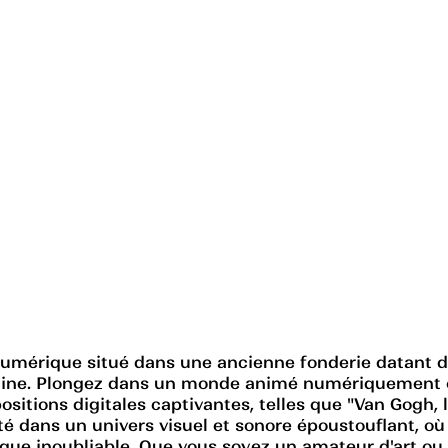
 numérique situé dans une ancienne fonderie datant de
aine. Plongez dans un monde animé numériquement o
sitions digitales captivantes, telles que "Van Gogh, la
é dans un univers visuel et sonore époustouflant, où
ue inoubliable. Que vous soyez un amateur d'art ou 