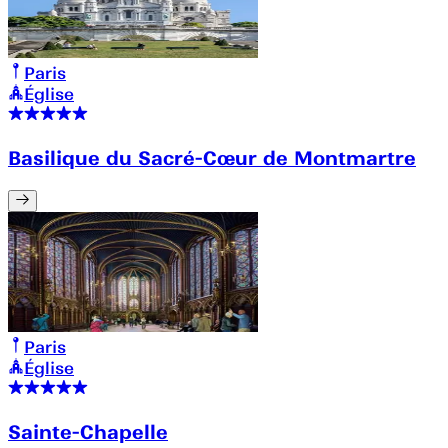
Paris
Église
Basilique du Sacré-Cœur de Montmartre
Paris
Église
Sainte-Chapelle