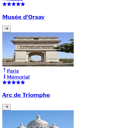
Musée d'Orsay
Paris
Mémorial
Arc de Triomphe