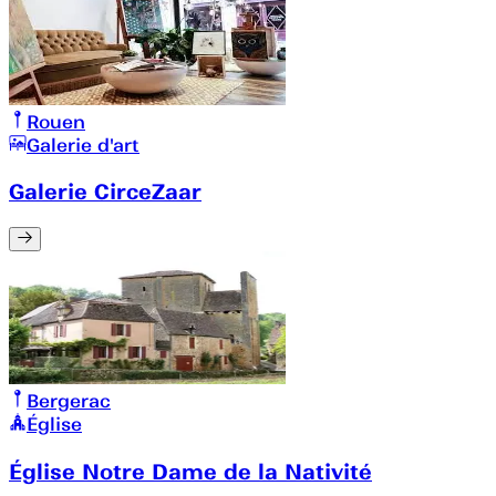
Rouen
Galerie d'art
Galerie CirceZaar
Bergerac
Église
Église Notre Dame de la Nativité