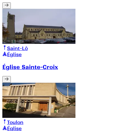
Saint-Lô
Église
Église Sainte-Croix
Toulon
Église