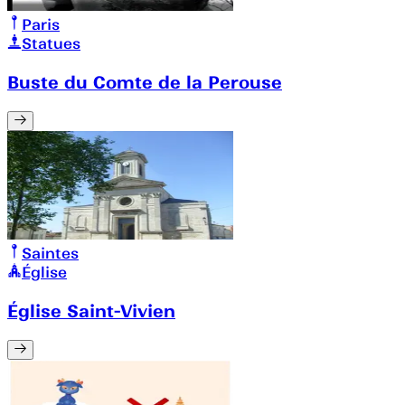
Paris
Statues
Buste du Comte de la Perouse
Saintes
Église
Église Saint-Vivien