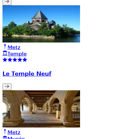
Metz
Temple
Le Temple Neuf
Metz
Musée