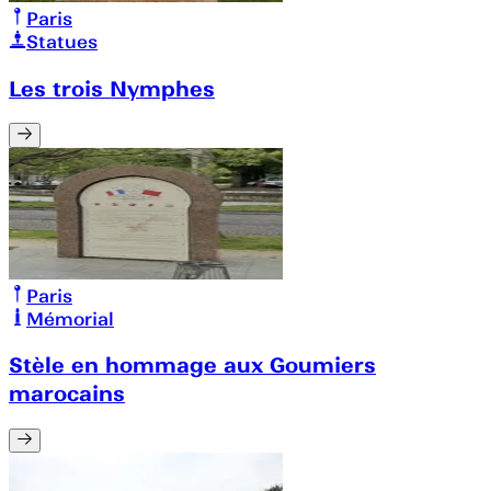
Paris
Statues
Les trois Nymphes
Paris
Mémorial
Stèle en hommage aux Goumiers
marocains