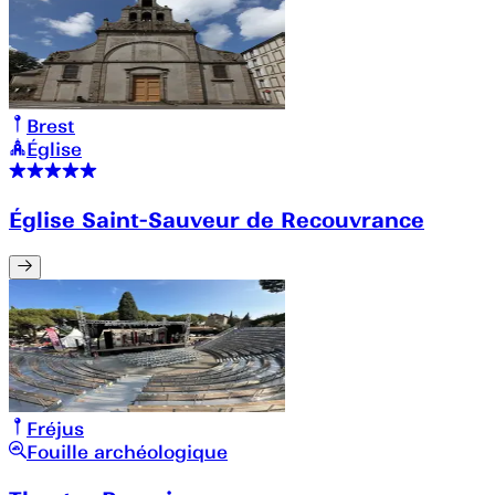
Brest
Église
Église Saint-Sauveur de Recouvrance
Fréjus
Fouille archéologique