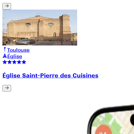
Toulouse
Église
Église Saint-Pierre des Cuisines