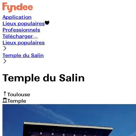
Application
Lieux populaires
Professionnels
Télécharger
Lieux populaires
Temple du Salin
Temple du Salin
Toulouse
Temple