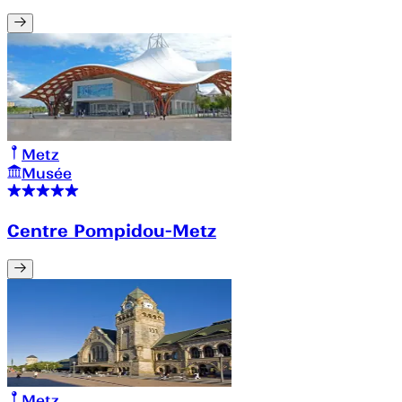
Metz
Musée
Centre Pompidou-Metz
Metz