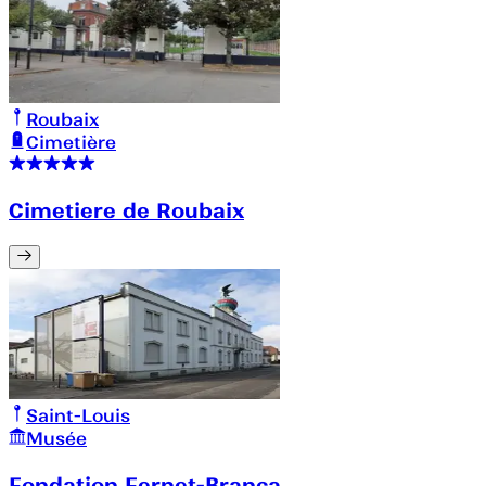
Roubaix
Cimetière
Cimetiere de Roubaix
Saint-Louis
Musée
Fondation Fernet-Branca