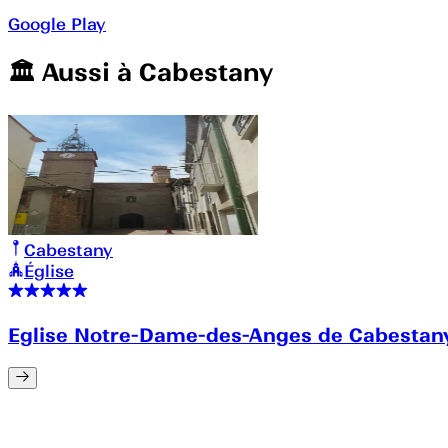
Google Play
🏛️️ Aussi à
Cabestany
Cabestany
Église
Eglise Notre-Dame-des-Anges de Cabestany