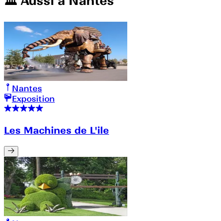
🏛️️ Aussi à
Nantes
Nantes
Exposition
Les Machines de L'ile