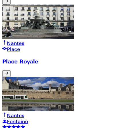
Nantes
Place
Place Royale
Nantes
Fontaine