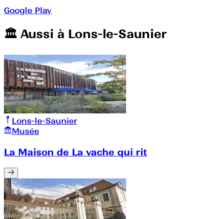
Google Play
🏛️️ Aussi à
Lons-le-Saunier
Lons-le-Saunier
Musée
La Maison de La vache qui rit