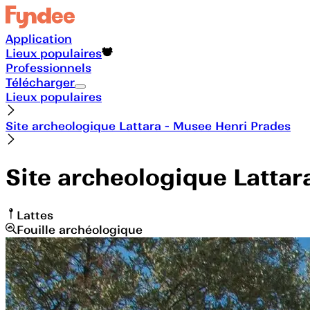
Application
Lieux populaires
Professionnels
Télécharger
Lieux populaires
Site archeologique Lattara - Musee Henri Prades
Site archeologique Lattar
Lattes
Fouille archéologique