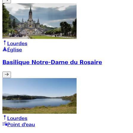
Lourdes
Église
Basilique Notre-Dame du Rosaire
Lourdes
Point d'eau