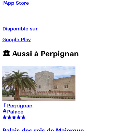
l'App Store
Disponible sur
Google Play
🏛️️ Aussi à
Perpignan
Perpignan
Palace
Palais des rois de Majorque