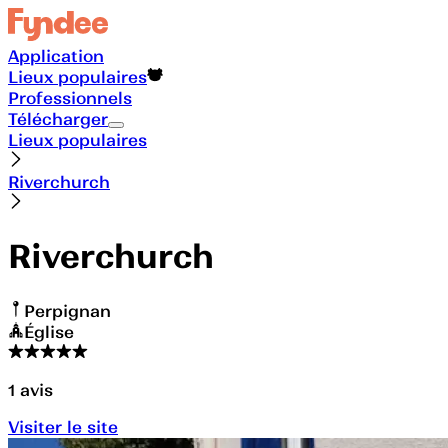
Application
Lieux populaires
Professionnels
Télécharger
Lieux populaires
Riverchurch
Riverchurch
Perpignan
Église
1
avis
Visiter le site