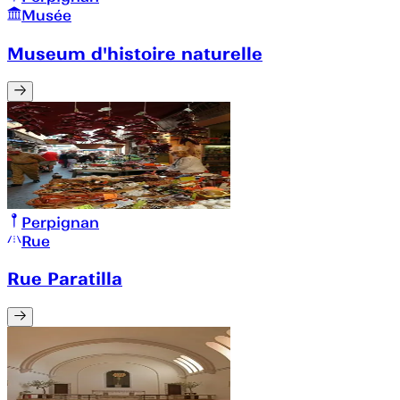
Musée
Museum d'histoire naturelle
Perpignan
Rue
Rue Paratilla