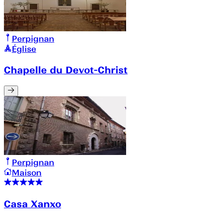
Perpignan
Église
Chapelle du Devot-Christ
Perpignan
Maison
Casa Xanxo