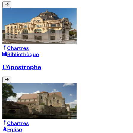
Chartres
Bibliothèque
L'Apostrophe
Chartres
Église