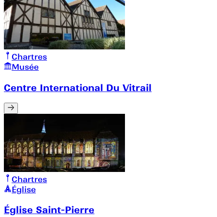
Chartres
Musée
Centre International Du Vitrail
Chartres
Église
Église Saint-Pierre