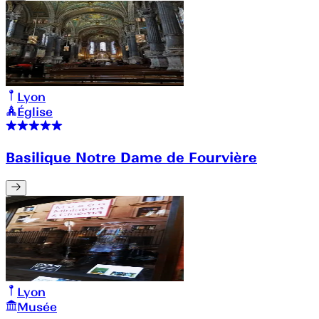
Lyon
Église
Basilique Notre Dame de Fourvière
Lyon
Musée