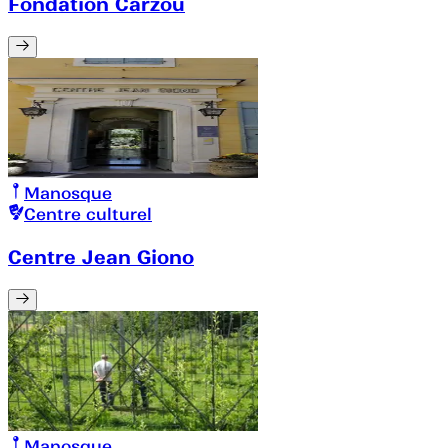
Fondation Carzou
Manosque
Centre culturel
Centre Jean Giono
Manosque