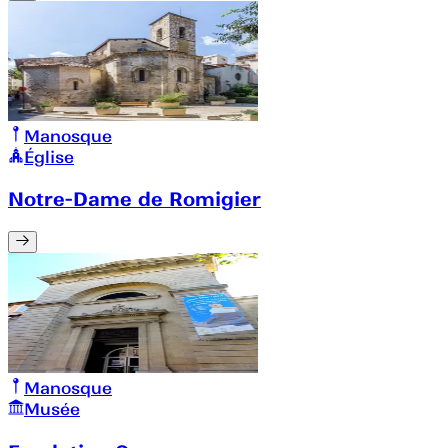
Manosque
Église
Notre-Dame de Romigier
Manosque
Musée