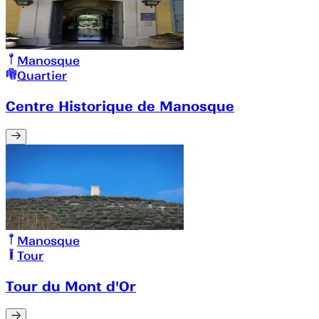
Manosque
Quartier
Centre Historique de Manosque
Manosque
Tour
Tour du Mont d'Or