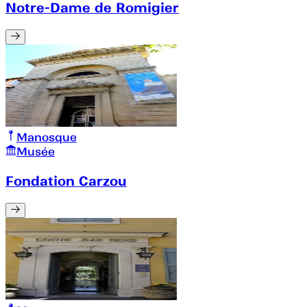
Notre-Dame de Romigier
Manosque
Musée
Fondation Carzou