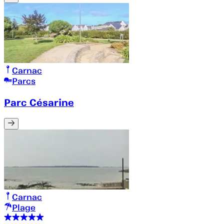
Carnac
Parcs
Parc Césarine
Carnac
Plage