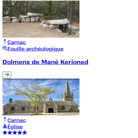
Carnac
Fouille archéologique
Dolmens de Mané Kerioned
Carnac
Église