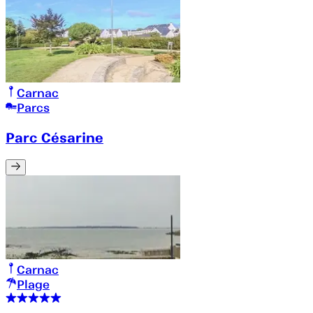
Carnac
Parcs
Parc Césarine
Carnac
Plage