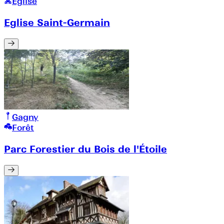
Église
Eglise Saint-Germain
Gagny
Forêt
Parc Forestier du Bois de l'Étoile