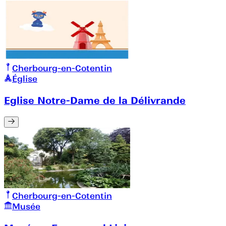
Cherbourg-en-Cotentin
Église
Eglise Notre-Dame de la Délivrande
Cherbourg-en-Cotentin
Musée