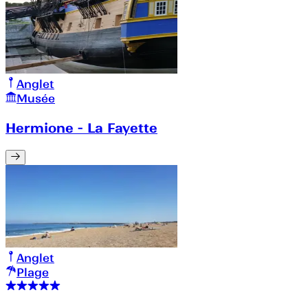
Anglet
Musée
Hermione - La Fayette
Anglet
Plage