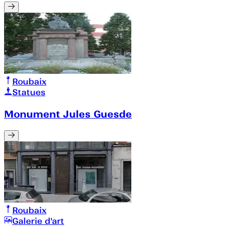
Roubaix
Statues
Monument Jules Guesde
Roubaix
Galerie d'art