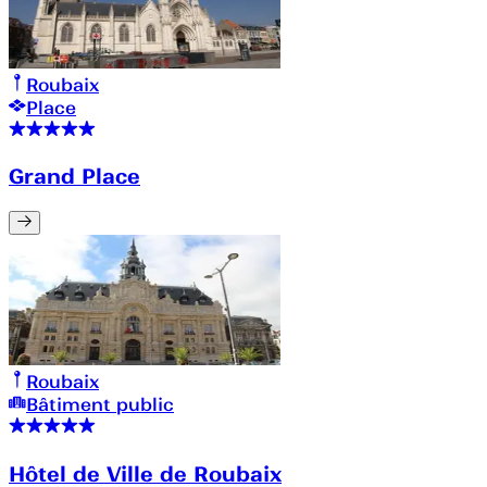
Roubaix
Place
Grand Place
Roubaix
Bâtiment public
Hôtel de Ville de Roubaix