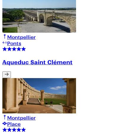
Montpellier
Ponts
Aqueduc Saint Clément
Montpellier
Place