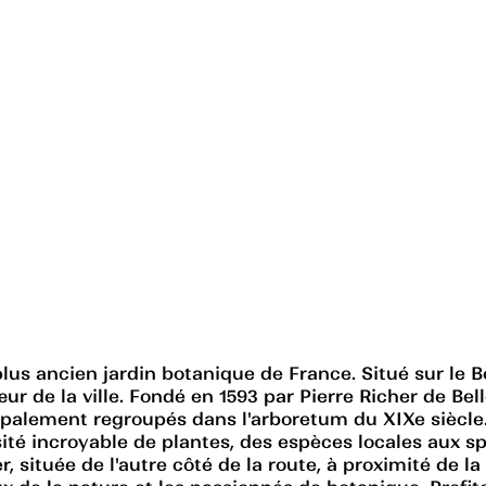
lus ancien jardin botanique de France. Situé sur le Bo
r de la ville. Fondé en 1593 par Pierre Richer de Belle
ipalement regroupés dans l'arboretum du XIXe siècle.
sité incroyable de plantes, des espèces locales aux s
, située de l'autre côté de la route, à proximité de l