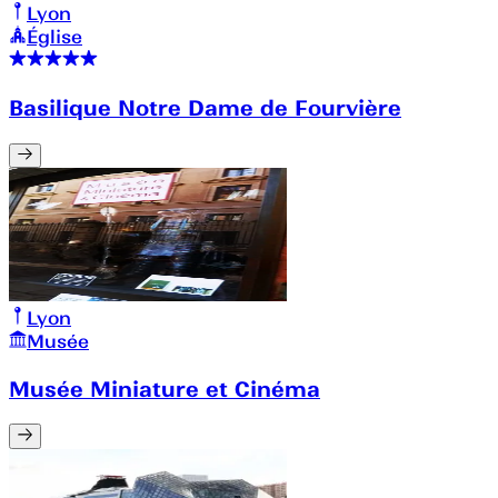
Lyon
Église
Basilique Notre Dame de Fourvière
Lyon
Musée
Musée Miniature et Cinéma