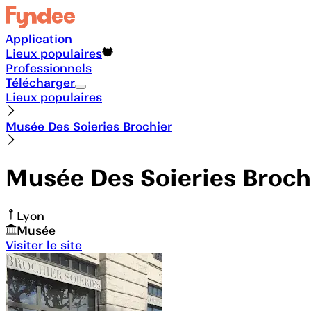
Application
Lieux populaires
Professionnels
Télécharger
Lieux populaires
Musée Des Soieries Brochier
Musée Des Soieries Broch
Lyon
Musée
Visiter le site