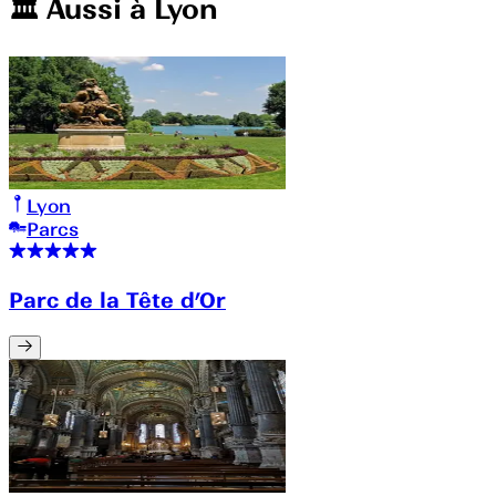
🏛️️ Aussi à
Lyon
Lyon
Parcs
Parc de la Tête d’Or