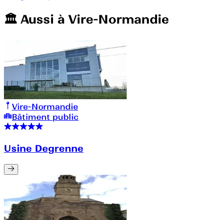
🏛️️ Aussi à
Vire-Normandie
Vire-Normandie
Bâtiment public
Usine Degrenne