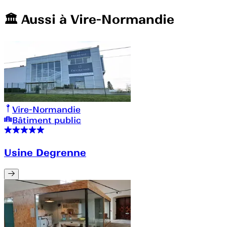
🏛️️ Aussi à
Vire-Normandie
Vire-Normandie
Bâtiment public
Usine Degrenne