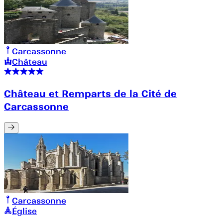
Carcassonne
Château
Château et Remparts de la Cité de
Carcassonne
Carcassonne
Église