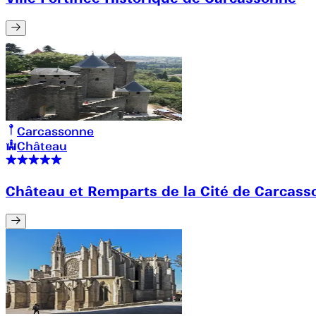
Carcassonne
Château
Château et Remparts de la Cité de Carcas