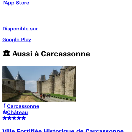
l'App Store
Disponible sur
Google Play
🏛️️ Aussi à
Carcassonne
Carcassonne
Château
Ville Fortifiée Historique de Carcassonne