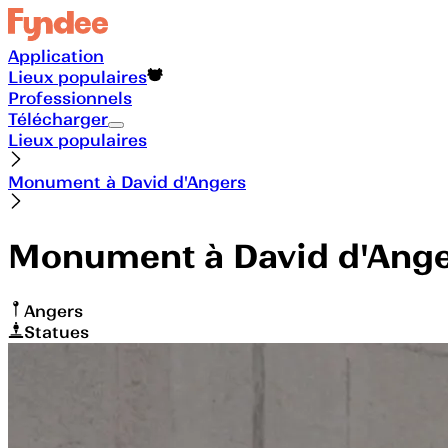
Application
Lieux populaires
Professionnels
Télécharger
Lieux populaires
Monument à David d'Angers
Monument à David d'Ang
Angers
Statues