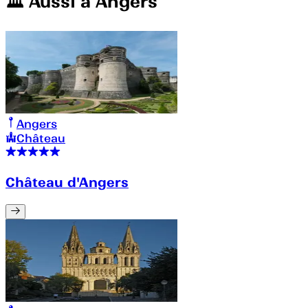
🏛️️ Aussi à
Angers
Angers
Château
Château d'Angers