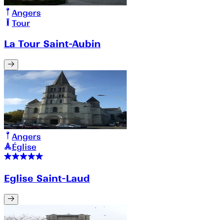
Angers
Tour
La Tour Saint-Aubin
Angers
Église
Eglise Saint-Laud