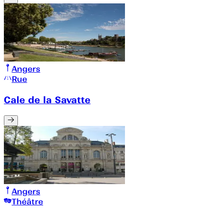
Angers
Rue
Cale de la Savatte
Angers
Théâtre